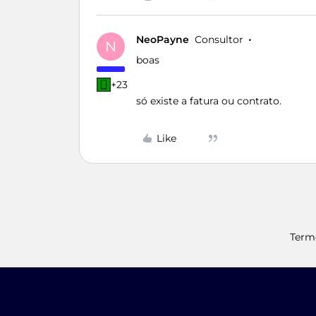
NeoPayne
Consultor
N
boas
+23
só existe a fatura ou contrato.
Like
Term