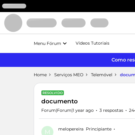
Vídeos Tutoriais
Menu Fórum
Como reso
Home
Serviços MEO
Telemóvel
docum
RESOLVIDO
documento
Forum|Forum|1 year ago
3 respostas
24
melopereira
Principiante
M