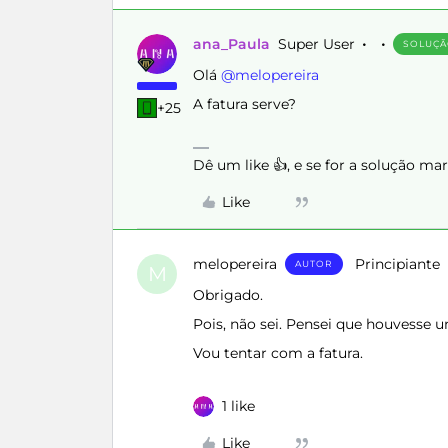
ana_Paula
Super User
SOLUÇ
Olá ​
@melopereira
A fatura serve?
+25
Dê um like 👍, e se for a solução m
Like
melopereira
Principiante
AUTOR
M
Obrigado.
Pois, não sei. Pensei que houvesse
Vou tentar com a fatura.
1 like
Like