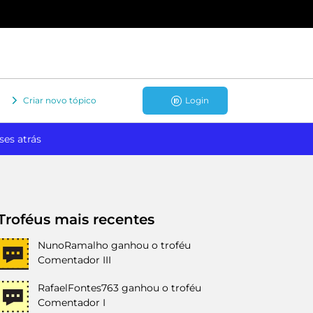
Criar novo tópico
Login
ses atrás
Troféus mais recentes
NunoRamalho
ganhou o troféu
Comentador III
RafaelFontes763
ganhou o troféu
Comentador I