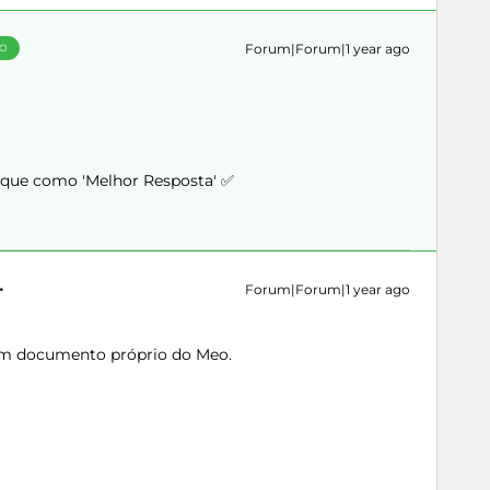
Forum|Forum|1 year ago
ÃO
arque como 'Melhor Resposta' ✅
Forum|Forum|1 year ago
 um documento próprio do Meo.