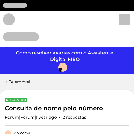
Login
Como resolver avarias com o Assistente
Digital MEO
J
Telemóvel
RESOLVIDO
Consulta de nome pelo número
Forum|Forum|1 year ago
2 respostas
ZAZA03
Z