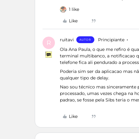
1 like
Like
ruitavi
Principiante
AUTOR
R
Ola Ana Paula, o que me refiro é 
terminal multibanco, a notificacao q
telefone fica ali pendurado a processar
Poderia sim ser da aplicacao mas n
qualquer tipo de delay.
Nao sou técnico mas sinceramente 
processado, umas vezes chega na hor
padrao, se fosse pela Sibs teria o m
Like