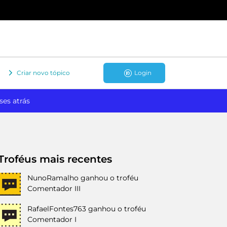
Criar novo tópico
Login
ses atrás
Troféus mais recentes
NunoRamalho
ganhou o troféu
Comentador III
RafaelFontes763
ganhou o troféu
Comentador I