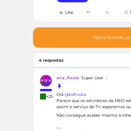
Like
Tópico fechado, já
4 respostas
ana_Paula
Super User
Olá ​
@bafcosta
+25
Parece que os servidores da MEO e
assim o serviço de TV, esperemos q
Não consegue aceder mesmo à Intern