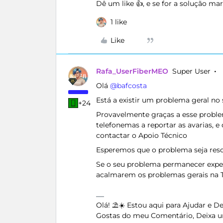
Dê um like 👍, e se for a solução m
1 like
Like
Rafa_UserFiberMEO
Super User
Olá ​
@bafcosta
Está a existir um problema geral no
+24
Provavelmente graças a esse problem
telefonemas a reportar as avarias, 
contactar o Apoio Técnico
Esperemos que o problema seja reso
Se o seu problema permanecer expe
acalmarem os problemas gerais na 
Olá! ⛱️☀️ Estou aqui para Ajudar e 
Gostas do meu Comentário, Deixa u