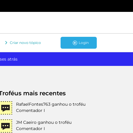
Criar novo tópico
Login
ses atrás
Troféus mais recentes
RafaelFontes763
ganhou o troféu
Comentador I
JM Caeiro
ganhou o troféu
Comentador I