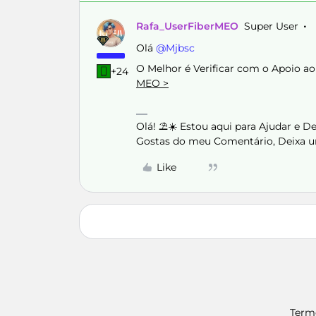
Rafa_UserFiberMEO
Super User
Olá ​
@Mjbsc
O Melhor é Verificar com o Apoio ao
+24
MEO >
Olá! ⛱️☀️ Estou aqui para Ajudar e 
Gostas do meu Comentário, Deixa u
Like
Term