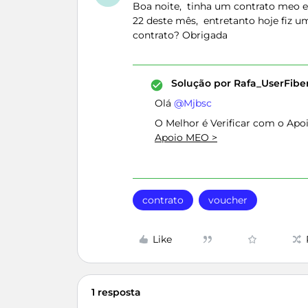
Boa noite, tinha um contrato meo e 
22 deste mês, entretanto hoje fiz u
contrato? Obrigada
Solução por
Rafa_UserFib
Olá ​
@Mjbsc
O Melhor é Verificar com o Apo
Apoio MEO >
contrato
voucher
Like
1 resposta