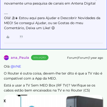
novamente uma pesquisa de canais em Antena Digital
Olá! ⛱️☀️ Estou aqui para Ajudar e Descobrir Novidades da
MEO! Se consegui Ajudar, ou se Gostas do meu
Comentário, Deixa um Like! 😉
ana_Paula
Forum|Forum|1 year ago
SOLUÇÃO
Olá ​
@VNE
O Router é outra coisa, devem-lhe ter dito é que a TV não é
compatível com a App da MEO.
Está a usar a TV Sem MEO Box (RF TV)? Verifique se os
cabos estão bem encaixados na TV e no Router (C5)