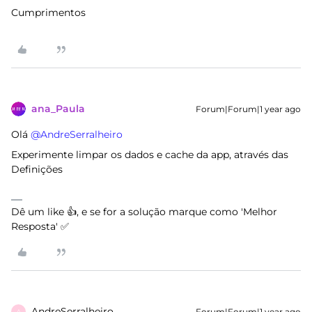
Cumprimentos
ana_Paula
Forum|Forum|1 year ago
Olá ​
@AndreSerralheiro
Experimente limpar os dados e cache da app, através das
Definições
Dê um like 👍, e se for a solução marque como 'Melhor
Resposta' ✅
AndreSerralheiro
Forum|Forum|1 year ago
A