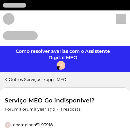
Login
Como resolver avarias com o Assistente
Digital MEO
J
Outros Serviços e apps MEO
Serviço MEO Go indisponivel?
Forum|Forum|1 year ago
1 resposta
epamplona51-93918
E