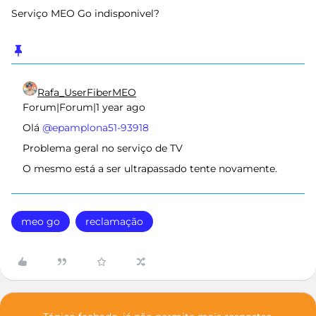
Serviço MEO Go indisponivel?
Rafa_UserFiberMEO
Forum|Forum|1 year ago
Olá ​
@epamplona51-93918
Problema geral no serviço de TV
O mesmo está a ser ultrapassado tente novamente.
meo go
reclamação