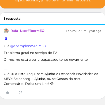
Tópico fechado, já não permite mais respostas.
1 resposta
Rafa_UserFiberMEO
Forum|Forum|1 year ago
Olá ​
@epamplona51-93918
Problema geral no serviço de TV
O mesmo está a ser ultrapassado tente novamente.
Olá! ⛱️☀️ Estou aqui para Ajudar e Descobrir Novidades da
MEO! Se consegui Ajudar, ou se Gostas do meu
Comentário, Deixa um Like! 😉