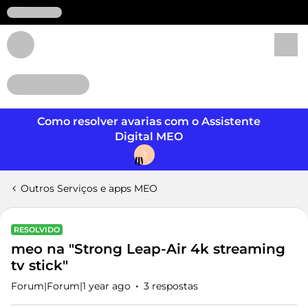
Login
Como resolver avarias com o Assistente
Digital MEO
J
Outros Serviços e apps MEO
RESOLVIDO
meo na "Strong Leap-Air 4k streaming
tv stick"
Forum|Forum|1 year ago
3 respostas