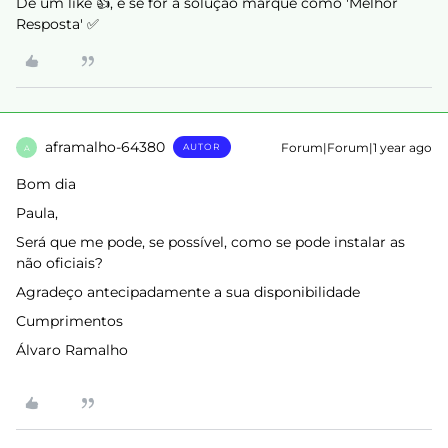
Dê um like 👍, e se for a solução marque como 'Melhor
Resposta' ✅
aframalho-64380
Forum|Forum|1 year ago
AUTOR
A
Bom dia
Paula,
Será que me pode, se possível, como se pode instalar as
não oficiais?
Agradeço antecipadamente a sua disponibilidade
Cumprimentos
Álvaro Ramalho