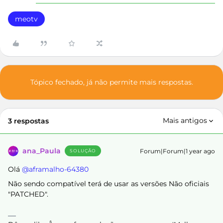
meotv
Tópico fechado, já não permite mais respostas.
Mais antigos
3 respostas
ana_Paula
Forum|Forum|1 year ago
SOLUÇÃO
Olá ​
@aframalho-64380
Não sendo compatível terá de usar as versões Não oficiais
"PATCHED".