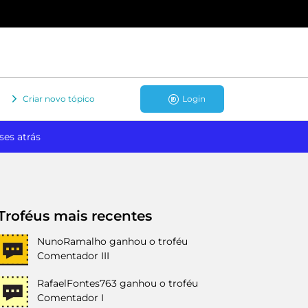
Criar novo tópico
Login
ses atrás
Troféus mais recentes
NunoRamalho
ganhou o troféu
Comentador III
RafaelFontes763
ganhou o troféu
Comentador I