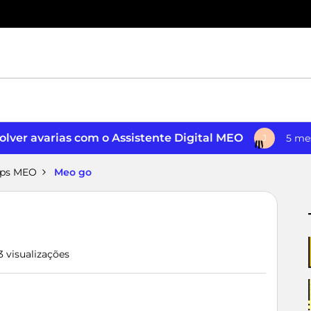
lver avarias com o Assistente Digital MEO
5 me
J
pps MEO
Meo go
3 visualizações