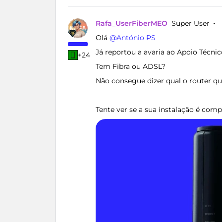
Rafa_UserFiberMEO
Super User
Olá ​
@António PS
Já reportou a avaria ao Apoio Técni
+24
Tem Fibra ou ADSL?
Não consegue dizer qual o router qu
Tente ver se a sua instalação é co