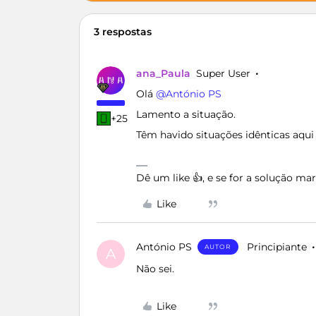
3 respostas
ana_Paula
Super User
Olá ​
@António PS
Lamento a situação.
+25
Têm havido situações idênticas aqu
Dê um like 👍, e se for a solução m
Like
António PS
Principiante
AUTOR
A
Não sei.
Like