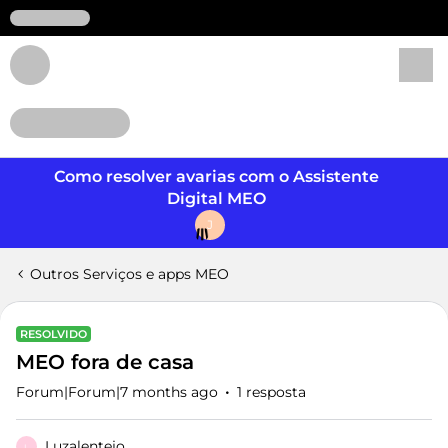
Login
Como resolver avarias com o Assistente
Digital MEO
J
Outros Serviços e apps MEO
RESOLVIDO
MEO fora de casa
Forum|Forum|7 months ago
1 resposta
Luzalentejo
L