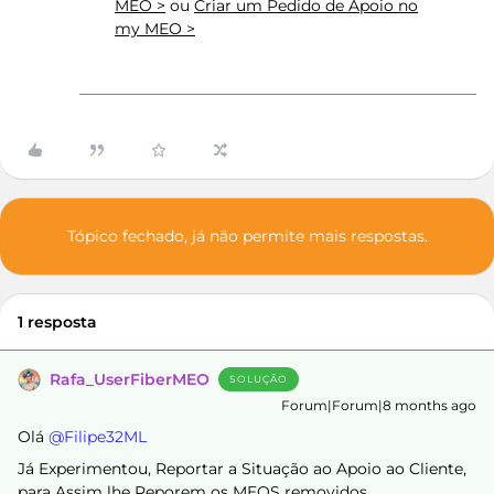
MEO >
ou
Criar um Pedido de Apoio no
my MEO >
Tópico fechado, já não permite mais respostas.
1 resposta
Rafa_UserFiberMEO
SOLUÇÃO
Forum|Forum|8 months ago
Olá ​
@Filipe32ML
Já Experimentou, Reportar a Situação ao Apoio ao Cliente,
para Assim lhe Reporem os MEOS removidos