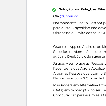
Solução por
Rafa_UserFib
Olá ​
@Chourico
Normalmente usar o Hostpot pa
para outro Dispositivo não dev
Ultrapasse o Limite dos seus GB
Quanto a App de Android, de M
Superior, também não apoiei m
atrás na Decisão e deia suporte
Já que, Mesmo que as Pessoas 
Recentes (e que Agora Atualize
Algumas Pessoas que usam o Se
Dispositivos com S.O mais Antig
Mas Poderá em Alternativa Ex
(Beta) em
tv.meo.pt >
no seu Te
Computador", para assim seja ta