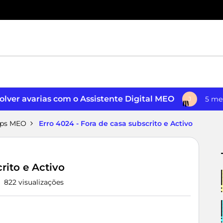
lver avarias com o Assistente Digital MEO
5 me
J
pps MEO
Erro 4024 - Fora de casa subscrito e Activo
rito e Activo
822 visualizações