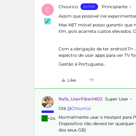
Chourico
Principiante
AUTOR
C
Assim que possível irei experimentar
Mas NET móvel posso garantir que n
tlm, pois acarreta custos elevados. 
Com a obrigação de ter android 11+
espectro de usar apps para ver TV fo
Gestão á Portuguesa...
Like
Rafa_UserFiberMEO
Super User
Olá ​
@Chourico
Normalmente usar o Hostpot para Pa
+24
Dispositivo não deverá ter qualquer
dos seus GB)