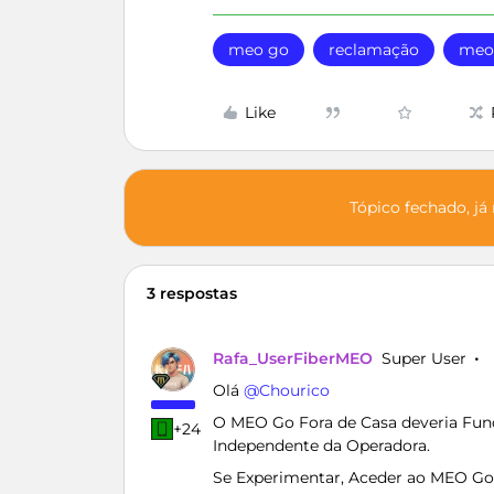
meo go
reclamação
meo 
Like
Tópico fechado, já
3 respostas
Rafa_UserFiberMEO
Super User
Olá ​
@Chourico
O MEO Go Fora de Casa deveria Func
+24
Independente da Operadora.
Se Experimentar, Aceder ao MEO Go