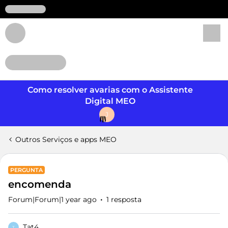
Login
Como resolver avarias com o Assistente
Digital MEO
J
Outros Serviços e apps MEO
PERGUNTA
encomenda
Forum|Forum|1 year ago
1 resposta
Tat4
T