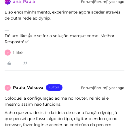
ana_Paula
Forum|Forum|1 year ago
É só encaminhamento, experimente agora aceder através
de outra rede ao dynip.
Dê um like 👍, e se for a solução marque como 'Melhor
Resposta' ✅
1 like
P
Paulo_Volkova
Forum|Forum|1 year ago
AUTOR
P
Coloquei a configuração acima no router, reiniciei e
mesmo assim não funciona.
Acho que vou desistir da ideia de usar a função dynip, já
que pensei que fosse algo do tipo, digitar o endereço no
browser, fazer login e aceder ao conteúdo da pen em