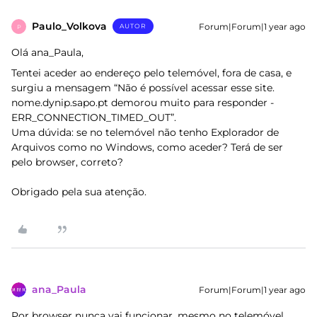
Paulo_Volkova
Forum|Forum|1 year ago
AUTOR
P
Olá ana_Paula,
Tentei aceder ao endereço pelo telemóvel, fora de casa, e
surgiu a mensagem “Não é possível acessar esse site.
nome.dynip.sapo.pt demorou muito para responder -
ERR_CONNECTION_TIMED_OUT”.
Uma dúvida: se no telemóvel não tenho Explorador de
Arquivos como no Windows, como aceder? Terá de ser
pelo browser, correto?
Obrigado pela sua atenção.
ana_Paula
Forum|Forum|1 year ago
Por browser nunca vai funcionar, mesmo no telemóvel