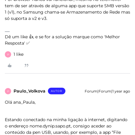
tem de ser através de alguma app que suporte SMB versão
1 (v1), no Samsung chama-se Armazenamento de Rede mas
só suporta a v2 e v3.
Dê um like 👍, e se for a solução marque como 'Melhor
Resposta' ✅
1 like
P
Paulo_Volkova
Forum|Forum|1 year ago
AUTOR
P
Olá ana_Paula,
Estando conectado na minha ligação à internet, digitando
o endereço nome.dynip.sapo.pt, consigo aceder ao
conteúdo da pen USB, usando, por exemplo, a app “File