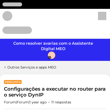
Login
Como resolver avarias com o Assistente
Digital MEO
J
Outros Serviços e apps MEO
PERGUNTA
Configurações a executar no router para
o serviço DynIP
Forum|Forum|1 year ago
11 respostas