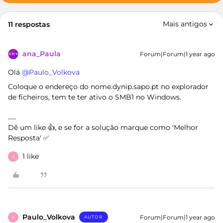
Mais antigos
11 respostas
ana_Paula
Forum|Forum|1 year ago
Olá ​
@Paulo_Volkova
Coloque o endereço do nome.dynip.sapo.pt no explorador
de ficheiros, tem te ter ativo o SMB1 no Windows.
Dê um like 👍, e se for a solução marque como 'Melhor
Resposta' ✅
1 like
P
Paulo_Volkova
Forum|Forum|1 year ago
AUTOR
P