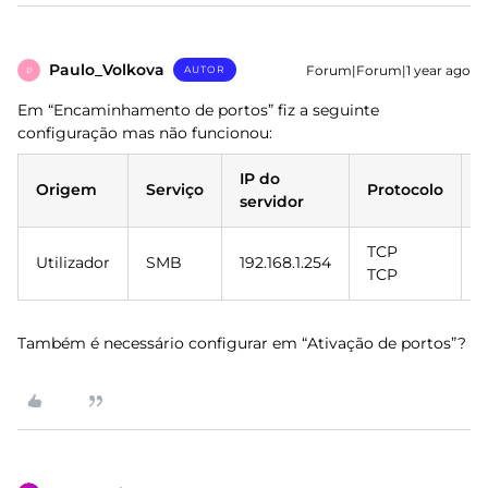
Paulo_Volkova
Forum|Forum|1 year ago
AUTOR
P
Em “Encaminhamento de portos” fiz a seguinte
configuração mas não funcionou:
IP do
P
Origem
Serviço
Protocolo
servidor
e
TCP
4
Utilizador
SMB
192.168.1.254
TCP
1
Também é necessário configurar em “Ativação de portos”?