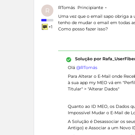
RTomás
Principiante
R
Uma vez que o email sapo obriga a 
tenho de mudar o email em todas a
+1
Como posso fazer isso?
Solução por
Rafa_UserFib
Olá ​
@RTomás
Para Alterar o E-Mail onde Rec
à sua app my MEO vá em "Perfil
Titular" > "Alterar Dados"
Quanto ao ID MEO, os Dados que
Impossível Mudar o E-Mail de L
A Solução é Desassociar os seu
Antigo) e Associar a um Novo 