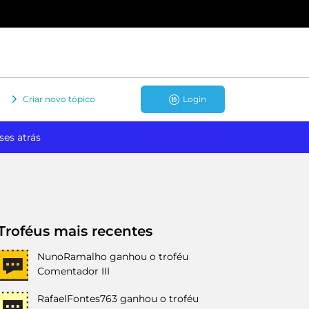
Criar novo tópico
Login
ses atrás
Troféus mais recentes
NunoRamalho
ganhou o troféu
Comentador III
RafaelFontes763
ganhou o troféu