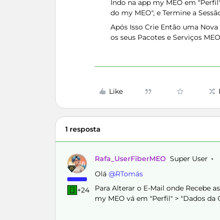
Indo na app my MEO em "Perfil
do my MEO", e Termine a Sessã
Após Isso Crie Então uma Nova
os seus Pacotes e Serviços MEO
Like
1 resposta
Rafa_UserFiberMEO
Super User
Olá ​
@RTomás
Para Alterar o E-Mail onde Recebe 
+24
my MEO vá em "Perfil" > "Dados da C