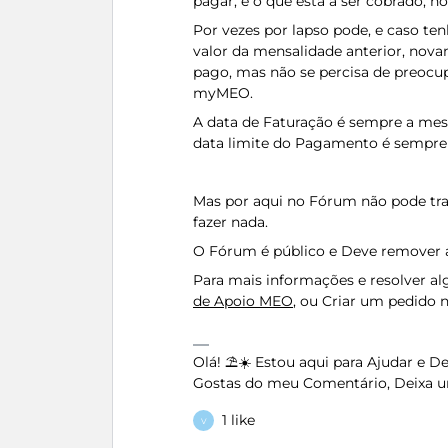
pagar, e o que está a ser cobrado,
Por vezes por lapso pode, e caso ten
valor da mensalidade anterior, nova
pago, mas não se percisa de preocup
myMEO.
A data de Faturação é sempre a mesm
data limite do Pagamento é sempre 
Mas por aqui no Fórum não pode tra
fazer nada.
O Fórum é público e Deve remover a
Para mais informações e resolver 
de Apoio MEO
, ou Criar um pedid
Olá! ⛱️☀️ Estou aqui para Ajudar e 
Gostas do meu Comentário, Deixa u
1 like
V