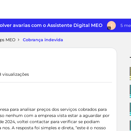
lver avarias com o Assistente Digital MEO
5 me
J
pps MEO
Cobrança indevida
8 visualizações
resa para analisar preços dos serviços cobrados para
so nenhum com a empresa vista estar a aguardar por
de 2024, voltei contactar para verificar se podiam
os. A resposta foi simples e direta, “este é o nosso