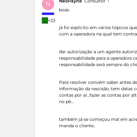
NeoPayne
Consultor
N
boas
+23
já foi explicito em vários tópicos qu
com a operadora na qual tem contr
dar autorização a um agente autoriza
responsabilidade para a operadora c
responsabilidade será sempre do clie
Para resolver convém saber antes d
informação da rescisão, tem datas c
contas por aí...fazer as contas por 
no pé…
também já se começou mal em acred
manda o cliente..