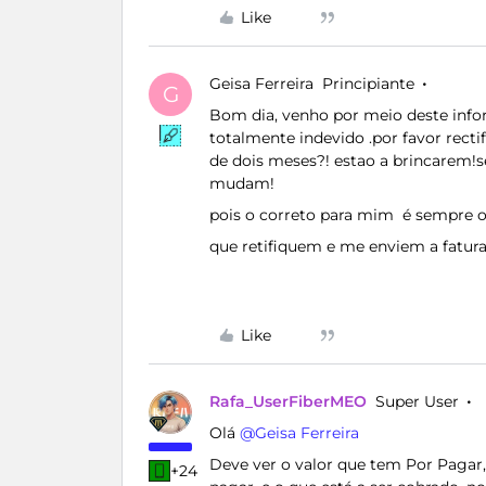
Like
Geisa Ferreira
Principiante
G
Bom dia, venho por meio deste info
totalmente indevido .por favor recti
de dois meses?! estao a brincarem!
mudam!
pois o correto para mim é sempre o 
que retifiquem e me enviem a fatura
Like
Rafa_UserFiberMEO
Super User
Olá ​
@Geisa Ferreira
Deve ver o valor que tem Por Pagar, 
+24