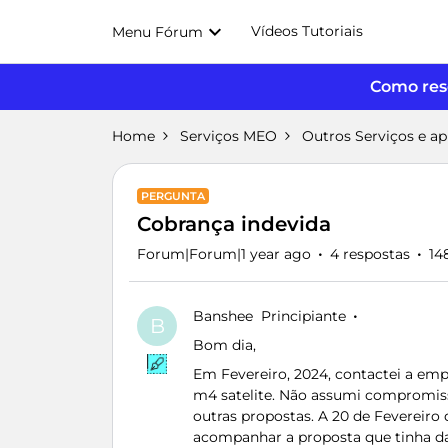
Vídeos Tutoriais
Menu Fórum
Como reso
Home
Serviços MEO
Outros Serviços e a
PERGUNTA
Cobrança indevida
Forum|Forum|1 year ago
4 respostas
14
Banshee
Principiante
B
Bom dia,
Em Fevereiro, 2024, contactei a emp
m4 satelite. Não assumi compromis
outras propostas. A 20 de Fevereiro 
acompanhar a proposta que tinha da n