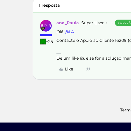
1 resposta
ana_Paula
Super User
SOLUÇ
Olá ​
@LA
Contacte o Apoio ao Cliente 16209 (
+25
Dê um like 👍, e se for a solução m
Like
Term