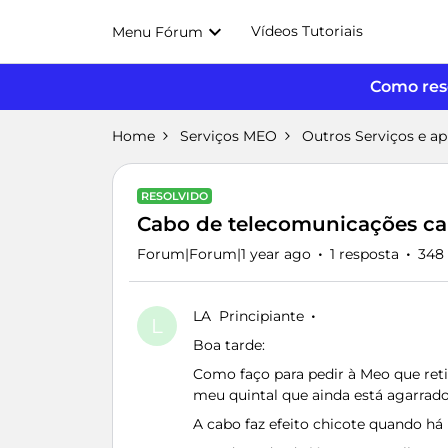
Vídeos Tutoriais
Menu Fórum
Como reso
Home
Serviços MEO
Outros Serviços e a
RESOLVIDO
Cabo de telecomunicações ca
Forum|Forum|1 year ago
1 resposta
348 
LA
Principiante
L
Boa tarde:
Como faço para pedir à Meo que ret
meu quintal que ainda está agarrad
A cabo faz efeito chicote quando h