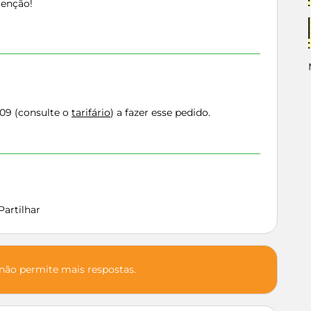
tenção!
209 (consulte o
tarifário
) a fazer esse pedido.
Partilhar
 não permite mais respostas.