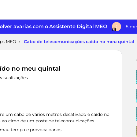
lver avarias com o Assistente Digital MEO
5 me
J
pps MEO
Cabo de telecomunicações caído no meu quintal
ído no meu quintal
visualizações
ire um cabo de vários metros desativado e caído no
o ao cimo de um poste de telecomunicações.
á mau tempo e provoca danos.