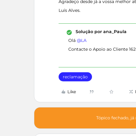
Agradeço desde já a vossa melhor a
Luís Alves.
Solução por
ana_Paula
Olá ​
@LA
Contacte o Apoio ao Cliente 16
reclamação
Like
Tópico fechado, já