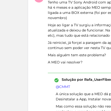
Tenho uma TV Sony Android com apl
há 4 meses e a aplicação MEO sempre
ligada a uma BOX externa (foi por e
novembro)
Hoje ao ligar a TV surgiu a informaç
atualizada e deixou de funcionar. 
etc), mas tudo que está relacionad
Já reiniciei, já forçei a paragem da ap
continuo sem poder ver nesta TV q
Mais alguém tem este problema?
A MEO vai resolver?
Solução por
Rafa_UserFib
@CMMT
A única solução que a MEO dá pa
Desinstalar a App, Instalar nov
Mas como essa solução não res