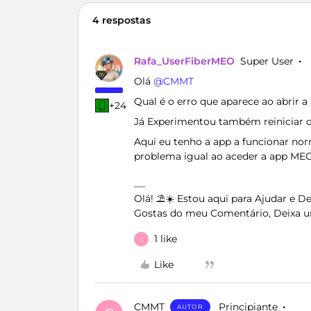
4 respostas
Rafa_UserFiberMEO
Super User
Olá ​
@CMMT
Qual é o erro que aparece ao abrir a
+24
Já Experimentou também reiniciar o
Aqui eu tenho a app a funcionar no
problema igual ao aceder a app ME
Olá! ⛱️☀️ Estou aqui para Ajudar e 
Gostas do meu Comentário, Deixa u
1 like
C
Like
CMMT
Principiante
AUTOR