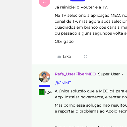
C
Já reiniciei o Router e a TV.
Na TV seleciono a aplicação MEO, 
canal de TV, mas agora após selecion
quadrados em branco dos canais mas 
ou passado alguns segundos volta ao 
Obrigado
Like
Rafa_UserFiberMEO
Super User
@CMMT
A única solução que a MEO dá para e
+24
App, Instalar novamente, e tentar n
Mas como essa solução não resultou
e reportar o problema ao
Apoio Téc