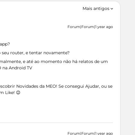
Mais antigos
Forum|Forum|1 year ago
 app?
 seu router, e tentar novamente?
rmalmente, e até ao momento não há relatos de um
O na Android TV
Descobrir Novidades da MEO! Se consegui Ajudar, ou se
m Like! 😉
Forum|Forum|1 year ago