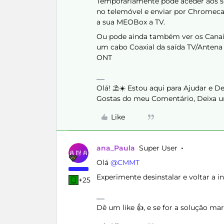
Temporariamente pode aceder aos s
no telemóvel e enviar por Chromecas
a sua MEOBox a TV.
Ou pode ainda também ver os Canais
um cabo Coaxial da saída TV/Antena 
ONT
Olá! ⛱️☀️ Estou aqui para Ajudar e 
Gostas do meu Comentário, Deixa u
Like
ana_Paula
Super User
Olá ​
@CMMT
Experimente desinstalar e voltar a in
+25
Dê um like 👍, e se for a solução m