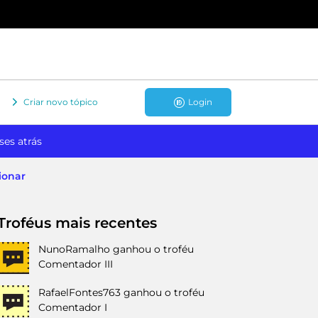
Criar novo tópico
Login
ses atrás
ionar
Troféus mais recentes
NunoRamalho
ganhou o troféu
Comentador III
RafaelFontes763
ganhou o troféu
Comentador I