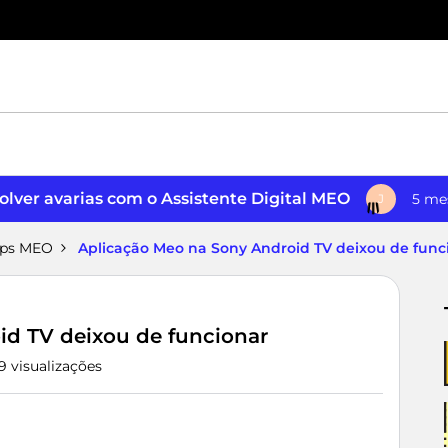
lver avarias com o Assistente Digital MEO
5 me
J
pps MEO
Aplicação Meo na Sony Android TV deixou de func
id TV deixou de funcionar
9 visualizações