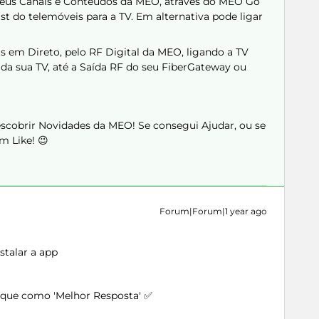
eus Canais e Conteúdos da MEO, através do MEO Go
t do telemóveis para a TV. Em alternativa pode ligar
 em Direto, pelo RF Digital da MEO, ligando a TV
da sua TV, até a Saída RF do seu FiberGateway ou
Descobrir Novidades da MEO! Se consegui Ajudar, ou se
m Like! 😉
Forum|Forum|1 year ago
stalar a app
arque como 'Melhor Resposta' ✅