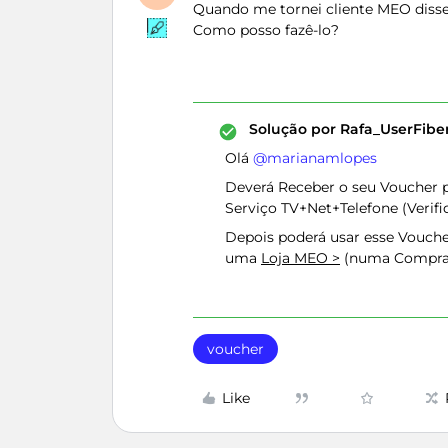
Quando me tornei cliente MEO disser
Como posso fazê-lo?
Solução por
Rafa_UserFib
Olá ​
@marianamlopes
Deverá Receber o seu Voucher p
Serviço TV+Net+Telefone (Verifi
Depois poderá usar esse Vouc
uma
Loja MEO >
(numa Compra 
voucher
Like