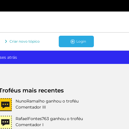
Criar novo tópico
Login
ses atrás
Troféus mais recentes
NunoRamalho
ganhou o troféu
Comentador III
RafaelFontes763
ganhou o troféu
Comentador I