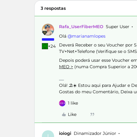
3 respostas
Rafa_UserFiberMEO
Super User
Olá ​
@marianamlopes
Deverá Receber o seu Voucher por SM
+24
TV+Net+Telefone (Verifique se o SMS
Depois poderá usar esse Voucher 
MEO >
(numa Compra Superior a 2
Olá! ⛱️☀️ Estou aqui para Ajudar e 
Gostas do meu Comentário, Deixa u
1 like
Like
ioiogi
Dinamizador Júnior
I