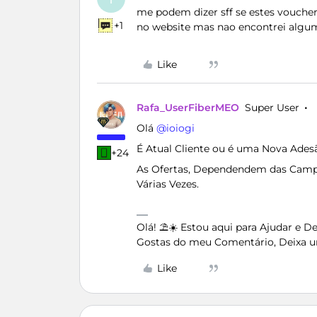
me podem dizer sff se estes vouchers
+1
no website mas nao encontrei algum
Like
Rafa_UserFiberMEO
Super User
Olá ​
@ioiogi
É Atual Cliente ou é uma Nova Ades
+24
As Ofertas, Dependendem das Campa
Várias Vezes.
Olá! ⛱️☀️ Estou aqui para Ajudar e 
Gostas do meu Comentário, Deixa u
Like