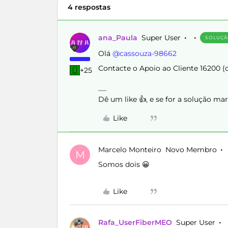
4 respostas
ana_Paula
Super User
SOLUÇ
Olá ​
@cassouza-98662
Contacte o Apoio ao Cliente 16200 (
+25
Dê um like 👍, e se for a solução m
Like
Marcelo Monteiro
Novo Membro
M
Somos dois 😀
Like
Rafa_UserFiberMEO
Super User