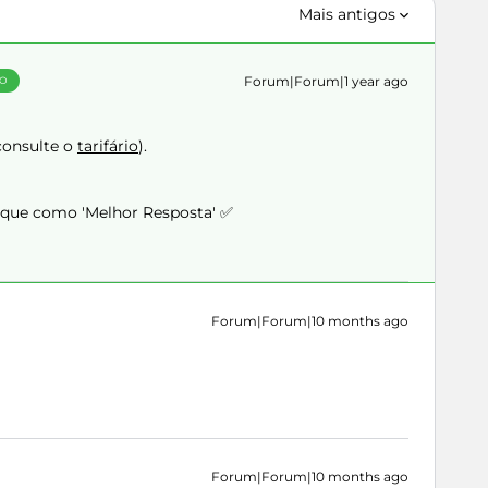
Mais antigos
Forum|Forum|1 year ago
ÃO
consulte o
tarifário
).
arque como 'Melhor Resposta' ✅
Forum|Forum|10 months ago
Forum|Forum|10 months ago