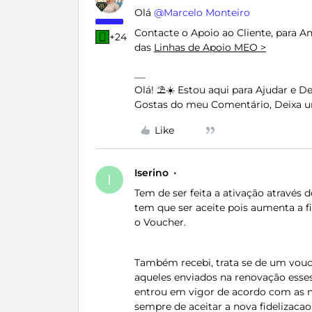
Olá ​
@Marcelo Monteiro
Contacte o Apoio ao Cliente, para A
+24
das
Linhas de Apoio MEO >
Olá! ⛱️☀️ Estou aqui para Ajudar e 
Gostas do meu Comentário, Deixa u
Like
Iserino
I
Tem de ser feita a ativação através 
tem que ser aceite pois aumenta a f
o Voucher.
Também recebi, trata se de um vouch
aqueles enviados na renovação esse
entrou em vigor de acordo com as n
sempre de aceitar a nova fidelizacao