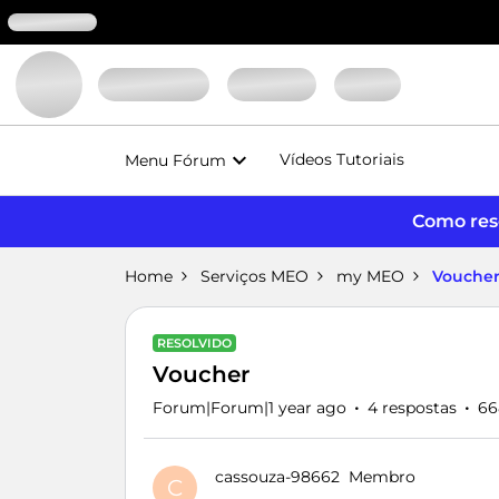
Vídeos Tutoriais
Menu Fórum
Como reso
Home
Serviços MEO
my MEO
Vouche
RESOLVIDO
Voucher
Forum|Forum|1 year ago
4 respostas
66
cassouza-98662
Membro
C