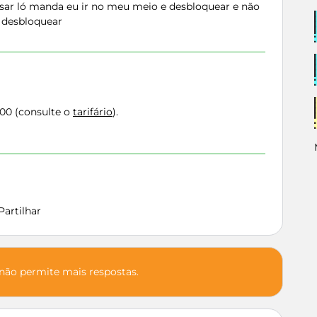
ar ló manda eu ir no meu meio e desbloquear e não
a desbloquear
200 (consulte o
tarifário
).
Partilhar
 não permite mais respostas.