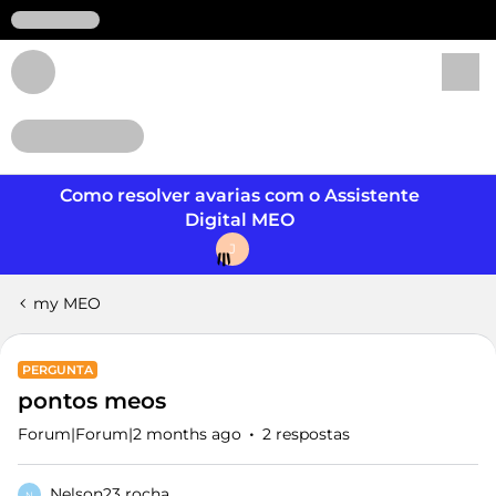
Login
Como resolver avarias com o Assistente
Digital MEO
J
my MEO
PERGUNTA
pontos meos
Forum|Forum|2 months ago
2 respostas
Nelson23 rocha
N