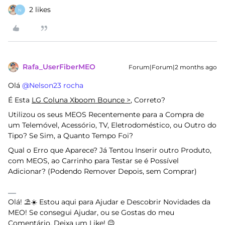
2 likes
N
Rafa_UserFiberMEO
Forum|Forum|2 months ago
Olá ​
@Nelson23 rocha
É Esta
LG Coluna Xboom Bounce >
, Correto?
Utilizou os seus MEOS Recentemente para a Compra de
um Telemóvel, Acessório, TV, Eletrodoméstico, ou Outro do
Tipo? Se Sim, a Quanto Tempo Foi?
Qual o Erro que Aparece? Já Tentou Inserir outro Produto,
com MEOS, ao Carrinho para Testar se é Possível
Adicionar? (Podendo Remover Depois, sem Comprar)
Olá! ⛱️☀️ Estou aqui para Ajudar e Descobrir Novidades da
MEO! Se consegui Ajudar, ou se Gostas do meu
Comentário, Deixa um Like! 😉