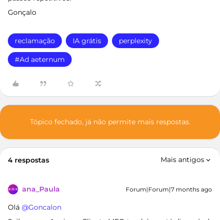
Gonçalo
reclamação
IA grátis
perplexity
#Ad aeternum
Tópico fechado, já não permite mais respostas.
Mais antigos
4 respostas
ana_Paula
Forum|Forum|7 months ago
Olá ​
@Goncalon