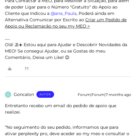
Para Contactar a MEO, para Resolver a Situação, para além
de poder Ligar para o Número "Gratuito" do Apoio ao
Cliente que Indicou a ​
@ana_Paula
, Poderá ainda em
Alternativa Comunicar por Escrito ao
Criar um Pedido de
Apoio ou Reclamação no seu my MEO >
Olá! ⛱️☀️ Estou aqui para Ajudar e Descobrir Novidades da
MEO! Se consegui Ajudar, ou se Gostas do meu
Comentário, Deixa um Like! 😉
Goncalon
Forum|Forum|7 months ago
AUTOR
G
Entretanto recebo um email do pedido de apoio que
realizei.
“No seguimento do seu pedido, informamos que para
ativar perplexity pro, deve aceder ao my meo e consultar o