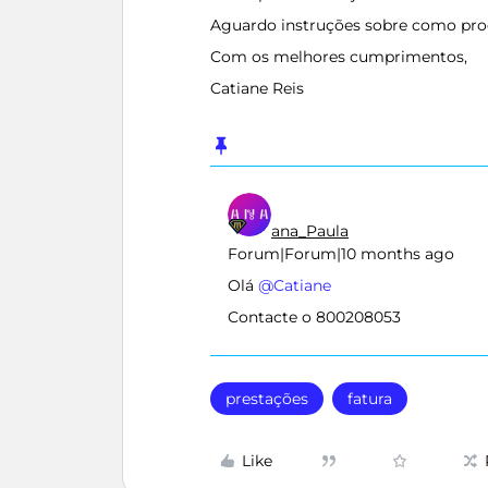
Aguardo instruções sobre como pro
Com os melhores cumprimentos,
Catiane Reis
ana_Paula
Forum|Forum|10 months ago
Olá ​
@Catiane
Contacte o 800208053
prestações
fatura
Like