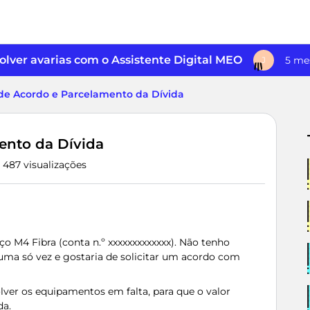
lver avarias com o Assistente Digital MEO
5 me
J
de Acordo e Parcelamento da Dívida
ento da Dívida
487 visualizações
o M4 Fibra (conta n.º xxxxxxxxxxxxx). Não tenho
 uma só vez e gostaria de solicitar um acordo com
ver os equipamentos em falta, para que o valor
da.