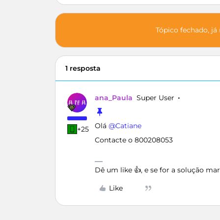
Tópico fechado, já
1 resposta
ana_Paula
Super User
Olá ​
@Catiane
+25
Contacte o 800208053
Dê um like 👍, e se for a solução m
Like