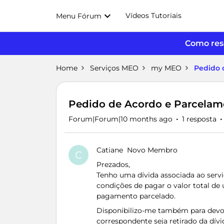
Vídeos Tutoriais
Menu Fórum
Como reso
Home
Serviços MEO
my MEO
Pedido 
Pedido de Acordo e Parcelam
Forum|Forum|10 months ago
1 resposta
Catiane
Novo Membro
C
Prezados,
Tenho uma dívida associada ao serviç
condições de pagar o valor total de
pagamento parcelado.
Disponibilizo-me também para devol
correspondente seja retirado da dívi