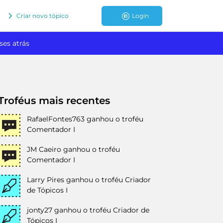
Criar novo tópico
Login
ses atrás
Troféus mais recentes
RafaelFontes763
ganhou o troféu
Comentador I
JM Caeiro
ganhou o troféu
Comentador I
Larry Pires
ganhou o troféu Criador
de Tópicos I
jonty27
ganhou o troféu Criador de
Tópicos I