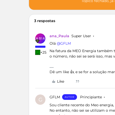
Tópico fechado, já
3 respostas
ana_Paula
Super User
Olá ​
@GFLM
Na fatura da MEO Energia também te
+25
o número, não sei se será isso, mas v
Dê um like 👍, e se for a solução m
Like
GFLM
Principiante
AUTOR
G
Sou cliente recente do Meo energia, 
No entanto, não sei se utilizam o m