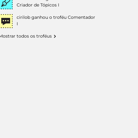
Criador de Tópicos I
cirilob
ganhou o troféu Comentador
I
Mostrar todos os troféus