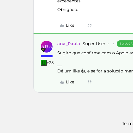
excedentes.
Obrigado.
Like
ana_Paula
Super User
SOLUÇ
Sugiro que confirme com o Apoio ao
+25
Dê um like 👍, e se for a solução m
Like
Term