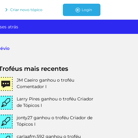
Criar novo tópico
Login
ses atrás
révio
Troféus mais recentes
JM Caeiro
ganhou o troféu
Comentador I
Larry Pires
ganhou o troféu Criador
de Tópicos I
jonty27
ganhou o troféu Criador de
Tópicos I
carlaafm.592
ganhou o troféu