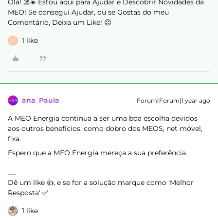
Olá! ⛱️☀️ Estou aqui para Ajudar e Descobrir Novidades da
MEO! Se consegui Ajudar, ou se Gostas do meu
Comentário, Deixa um Like! 😉
1 like
F
ana_Paula
Forum|Forum|1 year ago
A MEO Energia continua a ser uma boa escolha devidos
aos outros benefícios, como dobro dos MEOS, net móvel,
fixa.
Espero que a MEO Energia mereça a sua preferência.
Dê um like 👍, e se for a solução marque como 'Melhor
Resposta' ✅
1 like