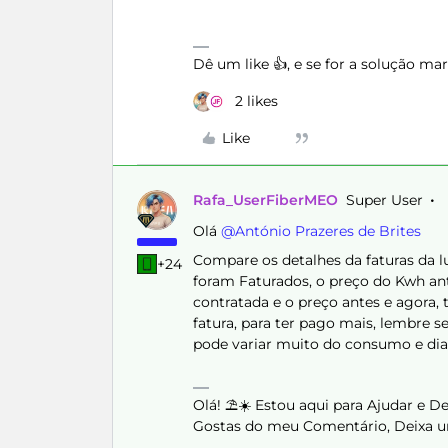
Dê um like 👍, e se for a solução m
2 likes
Like
Rafa_UserFiberMEO
Super User
Olá
@António Prazeres de Brites
Compare os detalhes da faturas da l
+24
foram Faturados, o preço do Kwh ant
contratada e o preço antes e agora,
fatura, para ter pago mais, lembre s
pode variar muito do consumo e dias
Olá! ⛱️☀️ Estou aqui para Ajudar e 
Gostas do meu Comentário, Deixa u