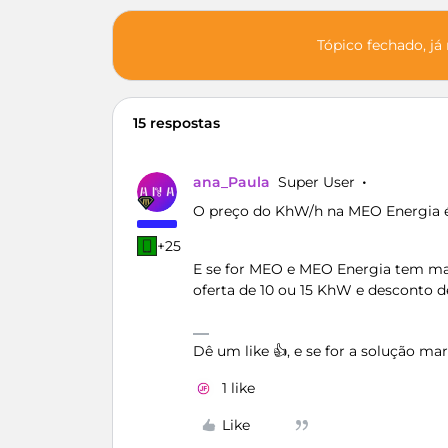
Tópico fechado, já
15 respostas
ana_Paula
Super User
O preço do KhW/h na MEO Energia é
+25
E se for MEO e MEO Energia tem mai
oferta de 10 ou 15 KhW e desconto d
Dê um like 👍, e se for a solução m
1 like
Like