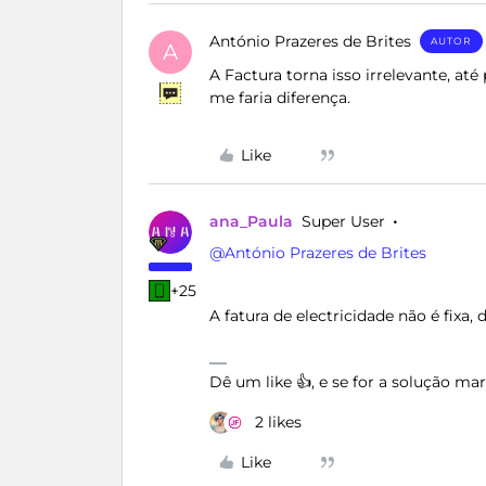
António Prazeres de Brites
AUTOR
A
A Factura torna isso irrelevante, a
me faria diferença.
Like
ana_Paula
Super User
@António Prazeres de Brites
+25
A fatura de electricidade não é fixa
Dê um like 👍, e se for a solução m
2 likes
Like