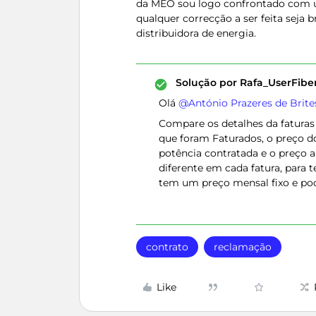
da MEO sou logo confrontado com um
qualquer correcção a ser feita seja 
distribuidora de energia.
Solução por
Rafa_UserFib
Olá
@António Prazeres de Brite
Compare os detalhes da faturas
que foram Faturados, o preço d
potência contratada e o preço a
diferente em cada fatura, para t
tem um preço mensal fixo e pod
contrato
reclamação
Like