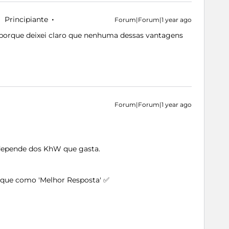
Principiante
Forum|Forum|1 year ago
té porque deixei claro que nenhuma dessas vantagens
Forum|Forum|1 year ago
, depende dos KhW que gasta.
arque como 'Melhor Resposta' ✅