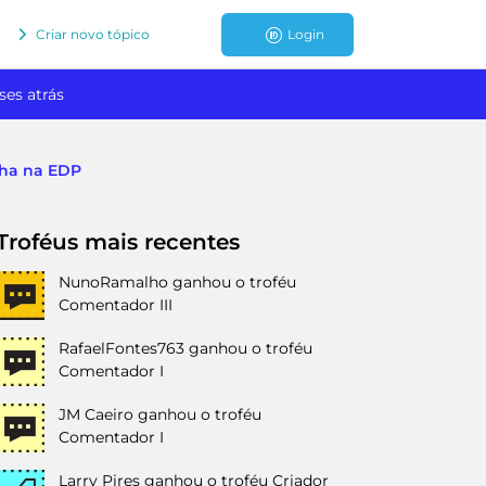
Criar novo tópico
Login
ses atrás
inha na EDP
Troféus mais recentes
NunoRamalho
ganhou o troféu
Comentador III
RafaelFontes763
ganhou o troféu
Comentador I
JM Caeiro
ganhou o troféu
Comentador I
Larry Pires
ganhou o troféu Criador