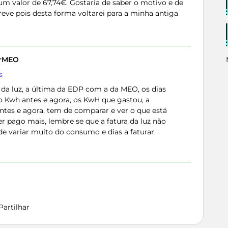
 valor de 67,74€. Gostaria de saber o motivo e de
breve pois desta forma voltarei para a minha antiga
erMEO
s
 da luz, a última da EDP com a da MEO, os dias
o Kwh antes e agora, os KwH que gastou, a
ntes e agora, tem de comparar e ver o que está
er pago mais, lembre se que a fatura da luz não
e variar muito do consumo e dias a faturar.
Partilhar