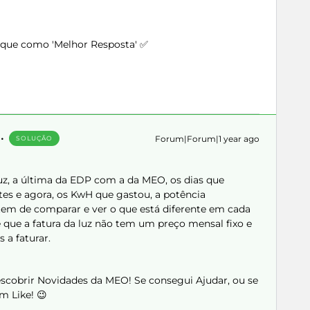
arque como 'Melhor Resposta' ✅
Forum|Forum|1 year ago
SOLUÇÃO
uz, a última da EDP com a da MEO, os dias que
es e agora, os KwH que gastou, a potência
 tem de comparar e ver o que está diferente em cada
e que a fatura da luz não tem um preço mensal fixo e
 a faturar.
Descobrir Novidades da MEO! Se consegui Ajudar, ou se
m Like! 😉