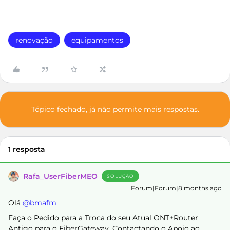
renovação
equipamentos
Tópico fechado, já não permite mais respostas.
1 resposta
Rafa_UserFiberMEO
SOLUÇÃO
Forum|Forum|8 months ago
Olá ​
@bmafm
Faça o Pedido para a Troca do seu Atual ONT+Router
Antigo para o FiberGateway, Contactando o Apoio ao