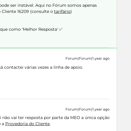
 pode ser instável. Aqui no Fórum somos apenas
o Cliente 16209 (consulte o
tarifário
)
arque como 'Melhor Resposta' ✅
Forum|Forum|1 year ago
contactei várias vezes a linha de apoio.
Forum|Forum|1 year ago
i não vai ter resposta por parte da MEO a única opção
u a
Provedoria do Cliente
.