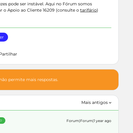
vezes pode ser instável. Aqui no Fórum somos
ar o Apoio ao Cliente 16209 (consulte o
tarifário
)
er
Partilhar
 não permite mais respostas.
Mais antigos
Forum|Forum|1 year ago
ÃO