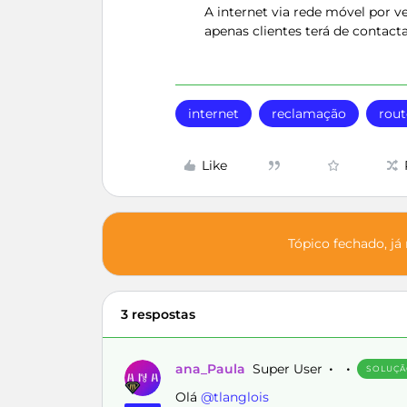
A internet via rede móvel por 
apenas clientes terá de contact
internet
reclamação
rout
Like
Tópico fechado, já
3 respostas
ana_Paula
Super User
SOLUÇ
Olá ​
@tlanglois