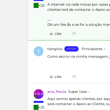
A internet via rede móvel por vezes
+25
clientes terá de contactar o Apoio a
Dê um like 👍, e se for a solução m
Like
tlanglois
Principiante
AUTOR
T
Como escrivi na minha mensagem, já 
Like
ana_Paula
Super User
Aqui somos apenas clientes, por aqu
será contactar o Apoio ao Cliente, o
+25