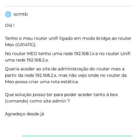
scmtb
S
Olá !
Tenho o meu router unifi ligado em modo bridge ao router
Meo (GR1411G).
No router MEO tenho uma rede 192.168.1.x e no router Unifi
uma rede 192.168.2.x.
Queria aceder ao site de administração do router meo a
partir da rede 192.168.2.x. mas não vejo onde no router da
Meo possa criar uma rota estática.
Que solução posso ter para poder aceder tanto à box
(comando) como site admin ?
Agradeço desde já