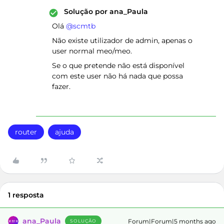
Solução por
ana_Paula
Olá ​
@scmtb
Não existe utilizador de admin, apenas o
user normal meo/meo.
Se o que pretende não está disponível
com este user não há nada que possa
fazer.
router
ajuda
1 resposta
ana_Paula
Forum|Forum|5 months ago
SOLUÇÃO