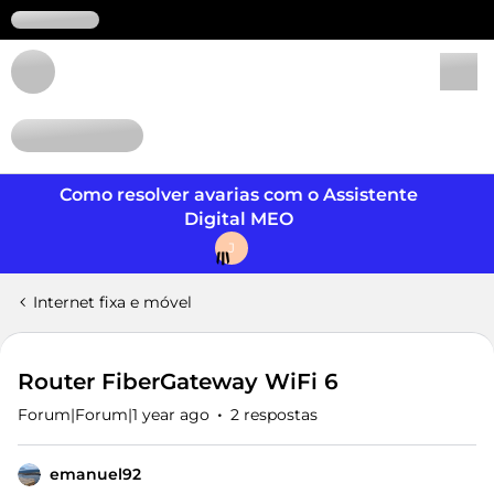
Login
Como resolver avarias com o Assistente
Digital MEO
J
Internet fixa e móvel
Router FiberGateway WiFi 6
Forum|Forum|1 year ago
2 respostas
emanuel92