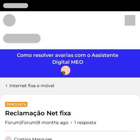
Login
Como resolver avarias com o Assistente
Digital MEO
J
Internet fixa e móvel
PERGUNTA
Reclamação Net fixa
Forum|Forum|9 months ago
1 resposta
Cristina Marquies
C