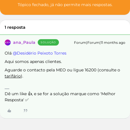
Tópico fechado, já não permite mais respostas.
1 resposta
ana_Paula
Forum|Forum|11 months ago
SOLUÇÃO
Olá ​
@Desidério Peixoto Torres
Aqui somos apenas clientes.
Aguarde o contacto pela MEO ou ligue 16200 (consulte o
tarifário
).
Dê um like 👍, e se for a solução marque como 'Melhor
Resposta' ✅