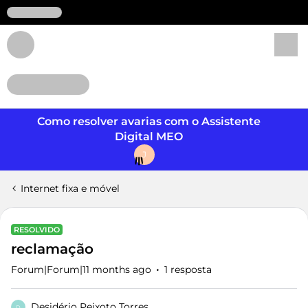
Login
Como resolver avarias com o Assistente
Digital MEO
J
Internet fixa e móvel
RESOLVIDO
reclamação
Forum|Forum|11 months ago
1 resposta
Desidério Peixoto Torres
D