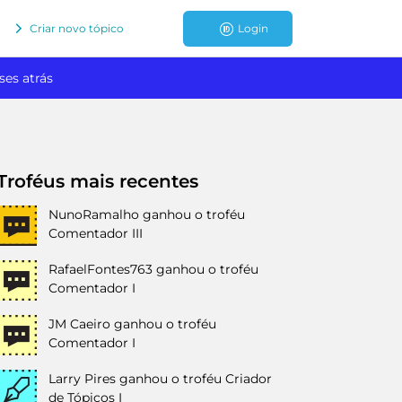
Criar novo tópico
Login
ses atrás
Troféus mais recentes
NunoRamalho
ganhou o troféu
Comentador III
RafaelFontes763
ganhou o troféu
Comentador I
JM Caeiro
ganhou o troféu
Comentador I
Larry Pires
ganhou o troféu Criador
de Tópicos I