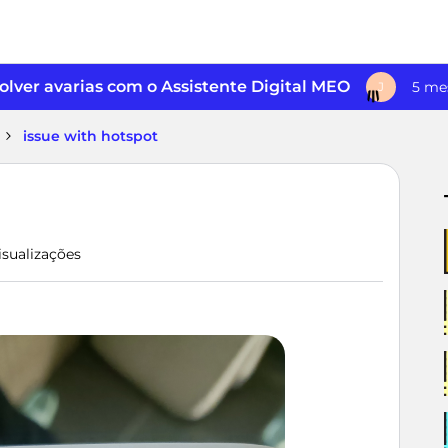
lver avarias com o Assistente Digital MEO
5 me
J
issue with hotspot
isualizações