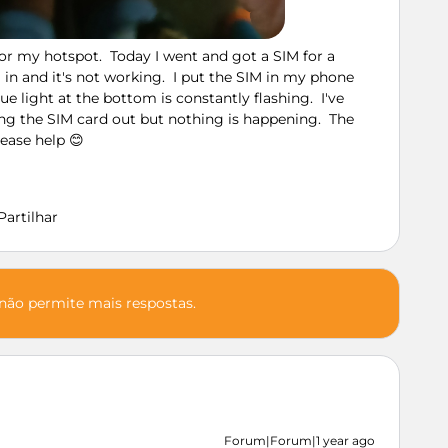
or my hotspot. Today I went and got a SIM for a
in and it's not working. I put the SIM in my phone
lue light at the bottom is constantly flashing. I've
aking the SIM card out but nothing is happening. The
lease help 😊
Partilhar
 não permite mais respostas.
Forum|Forum|1 year ago