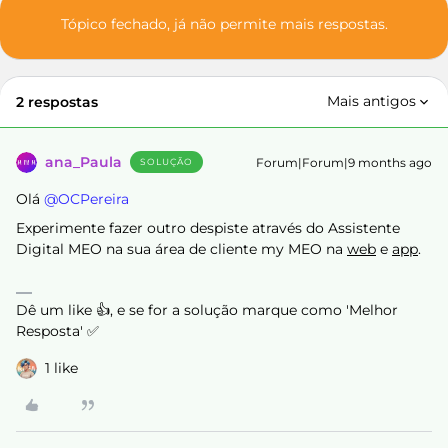
Tópico fechado, já não permite mais respostas.
Mais antigos
2 respostas
ana_Paula
Forum|Forum|9 months ago
SOLUÇÃO
Olá ​
@OCPereira
Experimente fazer outro despiste através do Assistente
Digital MEO na sua área de cliente my MEO na
web
e
app
.
Dê um like 👍, e se for a solução marque como 'Melhor
Resposta' ✅
1 like