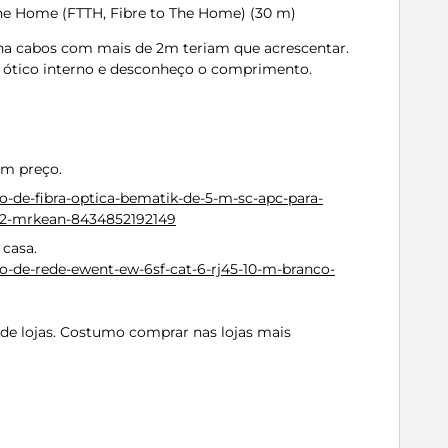
the Home (FTTH, Fibre to The Home) (30 m)
nha cabos com mais de 2m teriam que acrescentar.
 ótico interno e desconheço o comprimento.
om preço.
o-de-fibra-optica-bematik-de-5-m-sc-apc-para-
s2-mrkean-8434852192149
casa.
o-de-rede-ewent-ew-6sf-cat-6-rj45-10-m-branco-
de lojas. Costumo comprar nas lojas mais