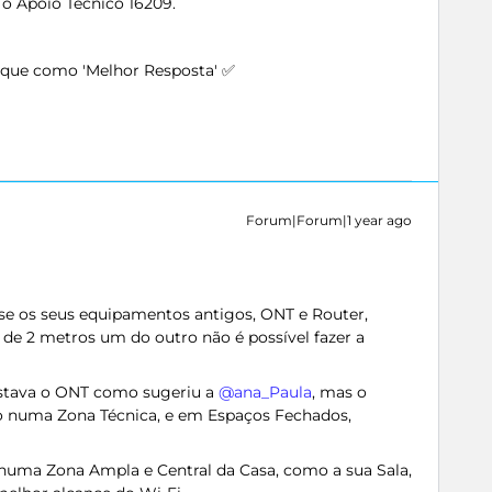
 o Apoio Técnico 16209.
arque como 'Melhor Resposta' ✅
Forum|Forum|1 year ago
o se os seus equipamentos antigos, ONT e Router,
 de 2 metros um do outro não é possível fazer a
stava o ONT como sugeriu a ​
@ana_Paula
, mas o
do numa Zona Técnica, e em Espaços Fechados,
 numa Zona Ampla e Central da Casa, como a sua Sala,