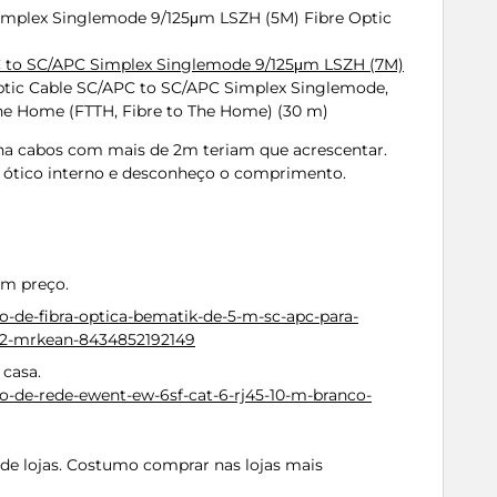
implex Singlemode 9/125μm LSZH (5M) Fibre Optic
PC to SC/APC Simplex Singlemode 9/125μm LSZH (7M)
ptic Cable SC/APC to SC/APC Simplex Singlemode,
the Home (FTTH, Fibre to The Home) (30 m)
nha cabos com mais de 2m teriam que acrescentar.
 ótico interno e desconheço o comprimento.
om preço.
o-de-fibra-optica-bematik-de-5-m-sc-apc-para-
s2-mrkean-8434852192149
casa.
o-de-rede-ewent-ew-6sf-cat-6-rj45-10-m-branco-
de lojas. Costumo comprar nas lojas mais