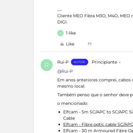
Cliente MEO Fibra M3O, M4O, MEO 
DIGI.
1 like
R
Like
Rui-P
Principiante
AUTOR
R
@Rui-P
Em anos anteriores comprei, cabos de
mesmo local.
Também penso que o senhor deve ped
o mencionado:
Elfcam - 5m SC/APC to SC/APC S
Cable
Elfcam - Fibre optic cable SC/A
Elfcam - 30 m Armoured Fibre O