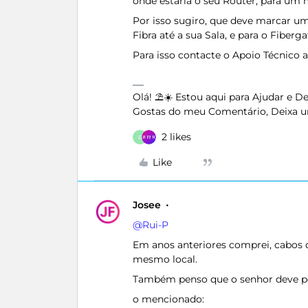
onde estaria o seu Router, para um 
Por isso sugiro, que deve marcar uma
Fibra até a sua Sala, e para o Fiberg
Para isso contacte o Apoio Técnico 
Olá! ⛱️☀️ Estou aqui para Ajudar e 
Gostas do meu Comentário, Deixa u
2 likes
R
Like
Josee
@Rui-P
Em anos anteriores comprei, cabos de
mesmo local.
Também penso que o senhor deve ped
o mencionado: