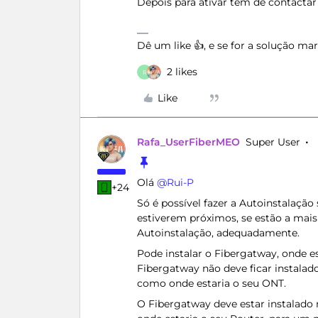
Depois para ativar tem de contactar
Dê um like 👍, e se for a solução m
2 likes
R
Like
Rafa_UserFiberMEO
Super User
Olá ​
@Rui-P
+24
Só é possível fazer a Autoinstalaçã
estiverem próximos, se estão a mais
Autoinstalação, adequadamente.
Pode instalar o Fibergatway, onde e
Fibergatway não deve ficar instala
como onde estaria o seu ONT.
O Fibergatway deve estar instalado