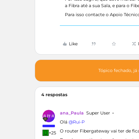
a Fibra até a sua Sala, e para o F
Para isso contacte o Apoio Técnic
Like
Tópico fechado, já
4 respostas
ana_Paula
Super User
Olá ​
@Rui-P
O router Fibergateway vai ter de fi
+25