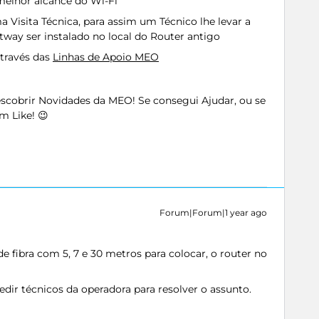
melhor alcance do Wi-Fi
 Visita Técnica, para assim um Técnico lhe levar a
atway ser instalado no local do Router antigo
através das
Linhas de Apoio MEO
Descobrir Novidades da MEO! Se consegui Ajudar, ou se
m Like! 😉
Forum|Forum|1 year ago
 fibra com 5, 7 e 30 metros para colocar, o router no
ir técnicos da operadora para resolver o assunto.