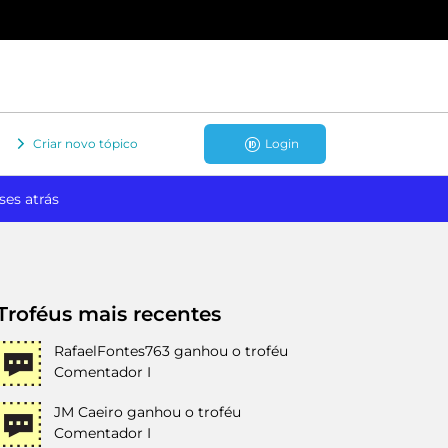
Criar novo tópico
Login
ses atrás
Troféus mais recentes
RafaelFontes763
ganhou o troféu
Comentador I
JM Caeiro
ganhou o troféu
Comentador I