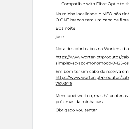
Compatible with Fibre Optic to 
Na minha localidade, o MEO não ti
O ONT branco tem um cabo de fibra
Boa noite
jose
Nota descobri cabos na Worten a b
https://www.worten.pt/produtos/cab
simplex-sc-apc-monomodo-9-125-o
Em bom ter um cabo de reserva em 
https://www.worten.pt/produtos/cab
7523626
Mencionei worten, mas há centenas 
próximas da minha casa.
Obrigado vou tentar