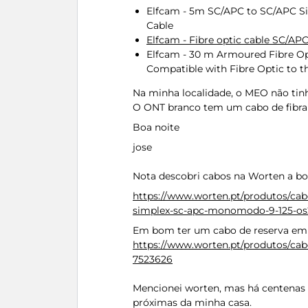
Elfcam - 5m SC/APC to SC/APC S
Cable
Elfcam - Fibre optic cable SC/A
Elfcam - 30 m Armoured Fibre O
Compatible with Fibre Optic to 
Na minha localidade, o MEO não ti
O ONT branco tem um cabo de fibra
Boa noite
jose
Nota descobri cabos na Worten a b
https://www.worten.pt/produtos/cab
simplex-sc-apc-monomodo-9-125-o
Em bom ter um cabo de reserva em 
https://www.worten.pt/produtos/cab
7523626
Mencionei worten, mas há centenas 
próximas da minha casa.