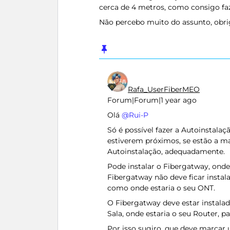
cerca de 4 metros, como consigo faz
Não percebo muito do assunto, obr
Rafa_UserFiberMEO
Forum|Forum|1 year ago
Olá ​
@Rui-P
Só é possível fazer a Autoinstala
estiverem próximos, se estão a ma
Autoinstalação, adequadamente.
Pode instalar o Fibergatway, onde
Fibergatway não deve ficar insta
como onde estaria o seu ONT.
O Fibergatway deve estar instala
Sala, onde estaria o seu Router, 
Por isso sugiro, que deve marcar 