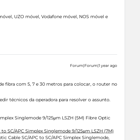
móvel, UZO móvel, Vodafone móvel, NOS móvel e
Forum|Forum|1 year ago
 fibra com 5, 7 e 30 metros para colocar, o router no
ir técnicos da operadora para resolver o assunto.
implex Singlemode 9/125μm LSZH (5M) Fibre Optic
PC to SC/APC Simplex Singlemode 9/125μm LSZH (7M)
ptic Cable SC/APC to SC/APC Simplex Singlemode,