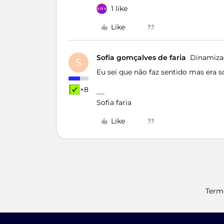
1 like
Like
Sofia gomçalves de faria
Dinamiza
S
Eu sei que não faz sentido mas era s
+8
Sofia faria
Like
Term