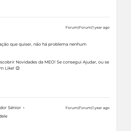
Forum|Forum|1 year ago
zação que quiser, não há problema nenhum
Descobrir Novidades da MEO! Se consegui Ajudar, ou se
m Like! 😉
dor Sénior
Forum|Forum|1 year ago
dele