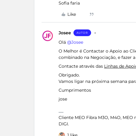
Sofia faria
Like
Josee
AUTOR
Olá ​
@Josee
O Melhor é Contactar o Apoio ao Clie
combinado na Negociação, e fazer a
Contacte através das
Linhas de Apo
Obrigado.
Vamos ligar na próxima semana para
Cumprimentos
jose
Cliente MEO Fibra M3O, M4O, MEO 
DIGI.
1 like