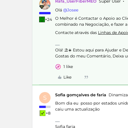
Rafa_UserFiberMEO
Super User
Olá ​
@Josee
O Melhor é Contactar o Apoio ao Clie
+24
combinado na Negociação, e fazer a
Contacte através das
Linhas de Apo
Olá! ⛱️☀️ Estou aqui para Ajudar e 
Gostas do meu Comentário, Deixa u
1 like
Like
Sofia gomçalves de faria
Dinamiza
S
Bom dia eu posso por estados unidos
caiu uma actualização
+8
Sofia faria