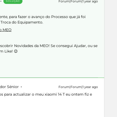
Forum|Forum|1 year ago
SOLUÇÃO
nte, para fazer o avanço do Processo que já foi
 Troca do Equipamento.
io MEO
Descobrir Novidades da MEO! Se consegui Ajudar, ou se
m Like! 😉
dor Sénior
Forum|Forum|1 year ago
 para actualizar o meu xiaomi 14 T eu ontem fiz e