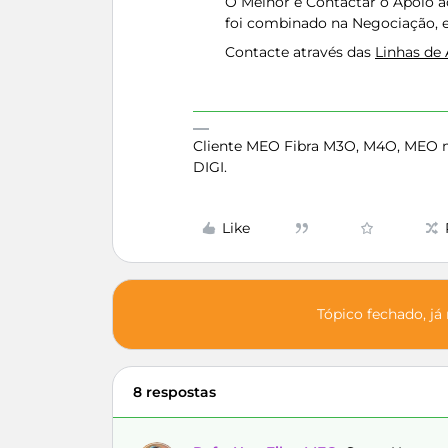
O Melhor é Contactar o Apoio ao
foi combinado na Negociação, e
Contacte através das
Linhas de
Cliente MEO Fibra M3O, M4O, MEO 
DIGI.
Like
Tópico fechado, já
8 respostas