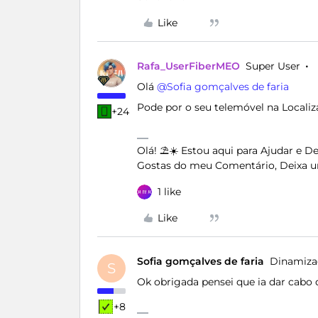
Like
Rafa_UserFiberMEO
Super User
Olá ​
@Sofia gomçalves de faria
Pode por o seu telemóvel na Locali
+24
Olá! ⛱️☀️ Estou aqui para Ajudar e 
Gostas do meu Comentário, Deixa u
1 like
Like
Sofia gomçalves de faria
Dinamiza
S
Ok obrigada pensei que ia dar cabo 
+8