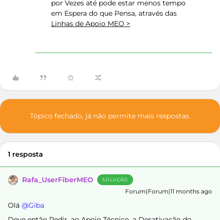
por Vezes até pode estar menos tempo
em Espera do que Pensa, através das
Linhas de Apoio MEO >
Tópico fechado, já não permite mais respostas.
1 resposta
Rafa_UserFiberMEO
SOLUÇÃO
Forum|Forum|11 months ago
Olá ​
@Giba
Deve então Pedir, ao Apoio Técnico, a Desativação do