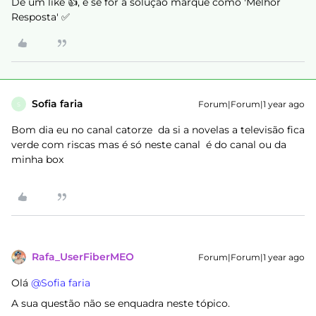
Dê um like 👍, e se for a solução marque como 'Melhor
Resposta' ✅
Sofia faria
Forum|Forum|1 year ago
S
Bom dia eu no canal catorze da si a novelas a televisão fica
verde com riscas mas é só neste canal é do canal ou da
minha box
Rafa_UserFiberMEO
Forum|Forum|1 year ago
Olá ​
@Sofia faria
A sua questão não se enquadra neste tópico.