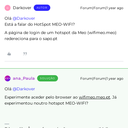
Darkover
Forum|Forum|1 year ago
AUTOR
D
Olá ​
@Darkover
Está a falar do HotSpot MEO-WIFI?
A página de login de um hotspot da Meo (wifimeo.meo)
redereciona para o sapo.pt
ana_Paula
Forum|Forum|1 year ago
SOLUÇÃO
Olá ​
@Darkover
Experimente aceder pelo browser ao
wifimeo.meo.pt
. Já
experimentou noutro hotspot MEO-WIFI?