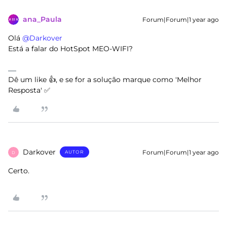
ana_Paula
Forum|Forum|1 year ago
Olá ​
@Darkover
Está a falar do HotSpot MEO-WIFI?
Dê um like 👍, e se for a solução marque como 'Melhor
Resposta' ✅
Darkover
Forum|Forum|1 year ago
AUTOR
D
Certo.