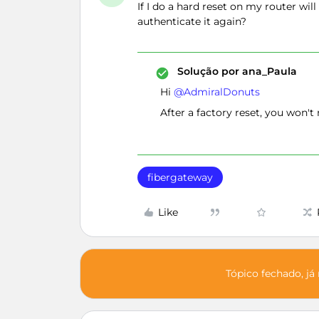
If I do a hard reset on my router wil
authenticate it again?
Solução por
ana_Paula
Hi ​
@AdmiralDonuts
After a factory reset, you won'
fibergateway
Like
Tópico fechado, já