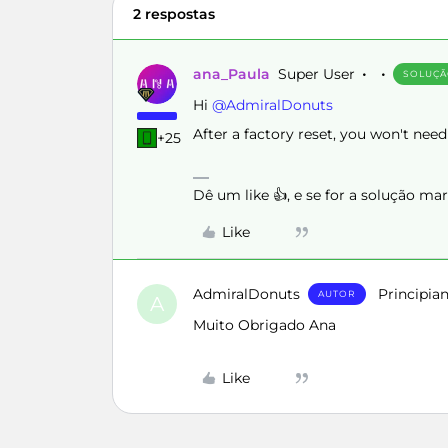
2 respostas
ana_Paula
Super User
SOLUÇ
Hi ​
@AdmiralDonuts
After a factory reset, you won't nee
+25
Dê um like 👍, e se for a solução m
Like
AdmiralDonuts
Principia
AUTOR
A
Muito Obrigado Ana
Like