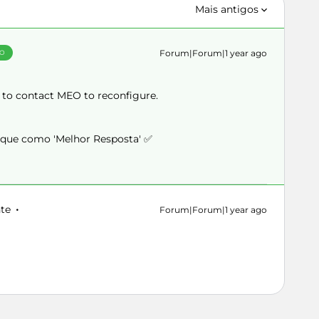
Mais antigos
Forum|Forum|1 year ago
ÃO
d to contact MEO to reconfigure.
arque como 'Melhor Resposta' ✅
nte
Forum|Forum|1 year ago