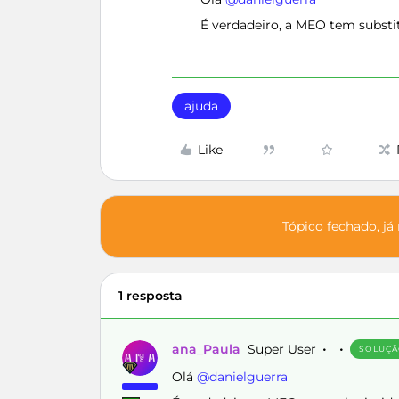
É verdadeiro, a MEO tem substi
ajuda
Like
Tópico fechado, já
1 resposta
ana_Paula
Super User
SOLUÇ
Olá ​
@danielguerra