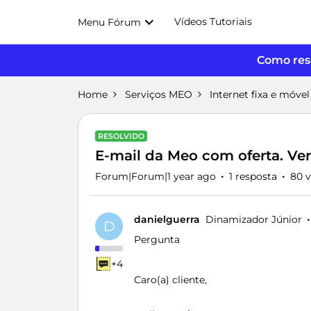
Vídeos Tutoriais
Menu Fórum
Como reso
Home
Serviços MEO
Internet fixa e móvel
RESOLVIDO
E-mail da Meo com oferta. Ver
Forum|Forum|1 year ago
1 resposta
80 v
danielguerra
Dinamizador Júnior
D
Pergunta
+4
Caro(a) cliente,