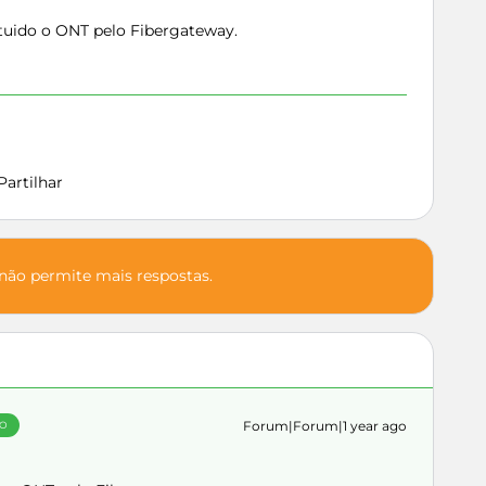
tuido o ONT pelo Fibergateway.
Partilhar
 não permite mais respostas.
Forum|Forum|1 year ago
ÃO