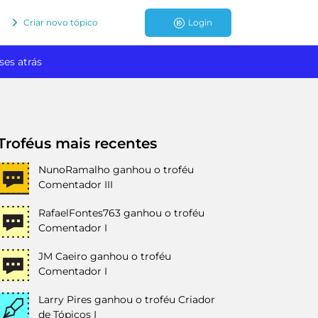
Criar novo tópico
Login
ses atrás
Troféus mais recentes
NunoRamalho
ganhou o troféu
Comentador III
RafaelFontes763
ganhou o troféu
Comentador I
JM Caeiro
ganhou o troféu
Comentador I
Larry Pires
ganhou o troféu Criador
de Tópicos I