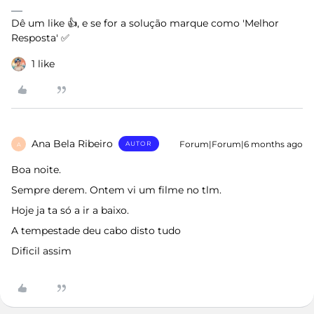
Dê um like 👍, e se for a solução marque como 'Melhor
Resposta' ✅
1 like
Ana Bela Ribeiro
Forum|Forum|6 months ago
AUTOR
A
Boa noite.
Sempre derem. Ontem vi um filme no tlm.
Hoje ja ta só a ir a baixo.
A tempestade deu cabo disto tudo
Dificil assim