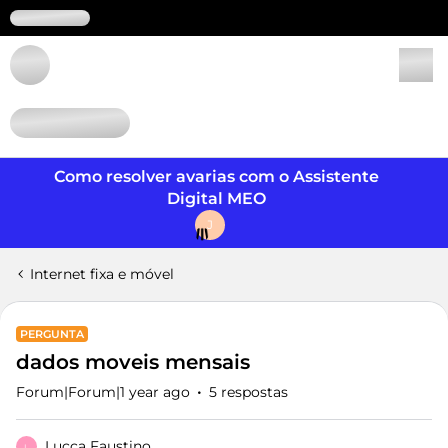
Login
Como resolver avarias com o Assistente
Digital MEO
J
Internet fixa e móvel
PERGUNTA
dados moveis mensais
Forum|Forum|1 year ago
5 respostas
Lucca Faustino
L