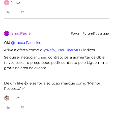
1 like
L
ana_Paula
Forum|Forum|1 year ago
Olá ​
@Lucca Faustino
Ative a oferta como o ​
@Rafa_UserFiberMEO
indicou.
Se quiser negociar o seu contrato para aumentar os Gb e
talvez baixar o preço pode pedir contacto pelo Liguem-me
grátis na área de cliente.
Dê um like 👍, e se for a solução marque como 'Melhor
Resposta' ✅
1 like