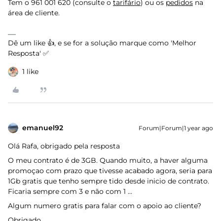
Tem o 961 001 620 (consulte o
tarifário
) ou os
pedidos
na
área de cliente.
Dê um like 👍, e se for a solução marque como 'Melhor
Resposta' ✅
1 like
emanuel92
Forum|Forum|1 year ago
Olá Rafa, obrigado pela resposta
O meu contrato é de 3GB. Quando muito, a haver alguma
promoçao com prazo que tivesse acabado agora, seria para
1Gb gratis que tenho sempre tido desde inicio de contrato.
Ficaria sempre com 3 e não com 1 ...
Algum numero gratis para falar com o apoio ao cliente?
Obrigado