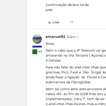
Continuação de boa tarde.
jose
Like
emanuel92
Gúru
Boas,
Nem o cabo que a IP Telecom vai ger
+17
amarando na ilha Terceira ( Açores)
a instalar.
Para não falar do anel inter ilhas qu
graciosa, Pico, Faial e São Jorge) à
ainda fazer a ligação às Flores e C
submarinos da Fibroglobal.
Nem sei como está este processo do 
cabos até ao fim de 2028 mas isto j
implementados, claro 1ª tem de se
o anel inter ilhas Açores, mas a in