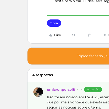
noite para o dia. O ideal sera s
fibra
Like
Tópico fechado, já
4 respostas
omicronpersei8
SOLUÇÃO
Isso foi anunciado em 07/2025, est
que por mais vontade que exista isso 
seguir as noticias sobre o tema.