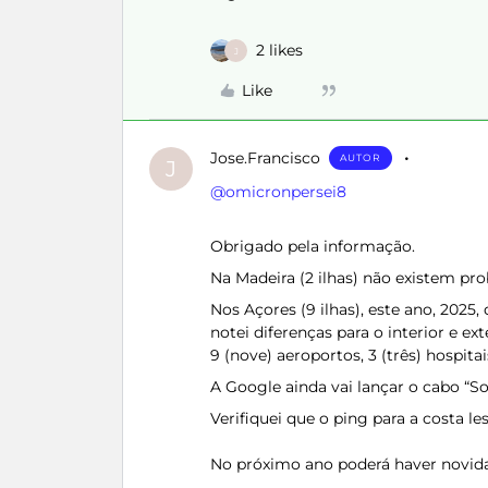
2 likes
J
Like
Jose.Francisco
AUTOR
J
@omicronpersei8
Obrigado pela informação.
Na Madeira (2 ilhas) não existem pro
Nos Açores (9 ilhas), este ano, 2025
notei diferenças para o interior e ext
9 (nove) aeroportos, 3 (três) hospit
A Google ainda vai lançar o cabo “Sol
Verifiquei que o ping para a costa l
No próximo ano poderá haver novida