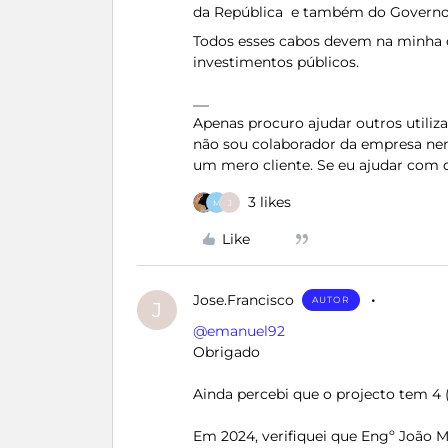
da República e também do Governo
Todos esses cabos devem na minha o
investimentos públicos.
Apenas procuro ajudar outros utili
não sou colaborador da empresa ne
um mero cliente. Se eu ajudar com 
3 likes
M
J
Like
Jose.Francisco
AUTOR
J
@emanuel92
Obrigado
Ainda percebi que o projecto tem 4 
Em 2024, verifiquei que Engº João M