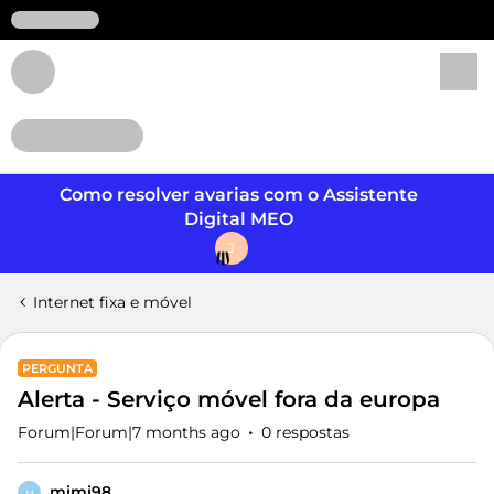
Login
Como resolver avarias com o Assistente
Digital MEO
J
Internet fixa e móvel
PERGUNTA
Alerta - Serviço móvel fora da europa
Forum|Forum|7 months ago
0 respostas
mimi98
M