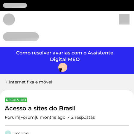
Login
Como resolver avarias com o Assistente
Digital MEO
J
Internet fixa e móvel
RESOLVIDO
Acesso a sites do Brasil
Forum|Forum|6 months ago
2 respostas
bscopel
B