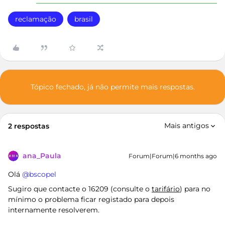
reclamação
brasil
Tópico fechado, já não permite mais respostas.
Mais antigos
2 respostas
ana_Paula
Forum|Forum|6 months ago
Olá ​
@bscopel
Sugiro que contacte o 16209 (consulte o
tarifário
) para no
mínimo o problema ficar registado para depois
internamente resolverem.