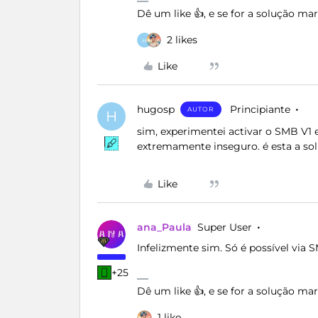
Dê um like 👍, e se for a solução m
2 likes
H
Like
hugosp
Principiante
AUTOR
H
sim, experimentei activar o SMB V1 
extremamente inseguro. é esta a sol
Like
ana_Paula
Super User
Infelizmente sim. Só é possível via 
+25
Dê um like 👍, e se for a solução m
1 like