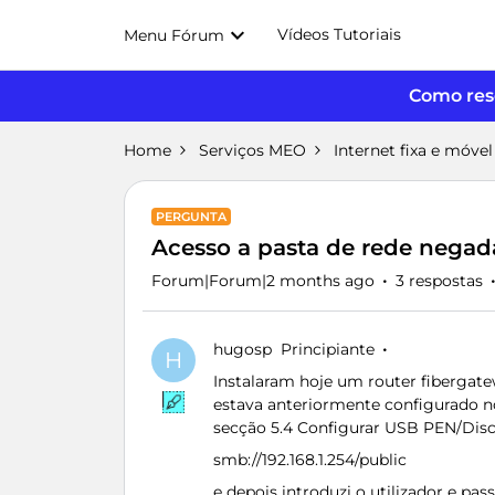
Vídeos Tutoriais
Menu Fórum
Como reso
Home
Serviços MEO
Internet fixa e móvel
PERGUNTA
Acesso a pasta de rede negad
Forum|Forum|2 months ago
3 respostas
hugosp
Principiante
H
Instalaram hoje um router fibergat
estava anteriormente configurado no
secção 5.4 Configurar USB PEN/Disco
smb://192.168.1.254/public
e depois introduzi o utilizador e pa