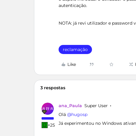
autenticação.
NOTA: já revi utilizador e password v
reclamação
Like
3 respostas
ana_Paula
Super User
Olá ​
@hugosp
Já experimentou no Windows ativan
+25