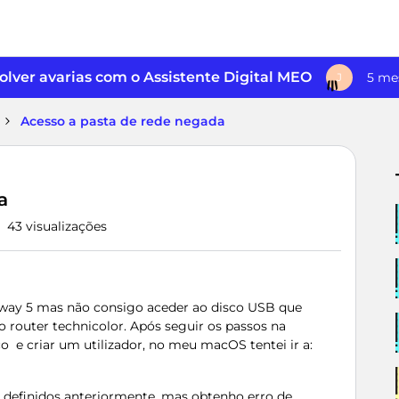
lver avarias com o Assistente Digital MEO
5 me
J
Acesso a pasta de rede negada
a
43 visualizações
eway 5 mas não consigo aceder ao disco USB que
 router technicolor. Após seguir os passos na
 e criar um utilizador, no meu macOS tentei ir a:
ss definidos anteriormente, mas obtenho erro de