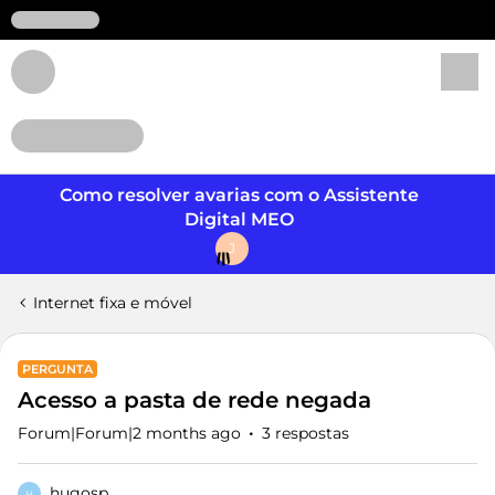
Login
Como resolver avarias com o Assistente
Digital MEO
J
Internet fixa e móvel
PERGUNTA
Acesso a pasta de rede negada
Forum|Forum|2 months ago
3 respostas
hugosp
H