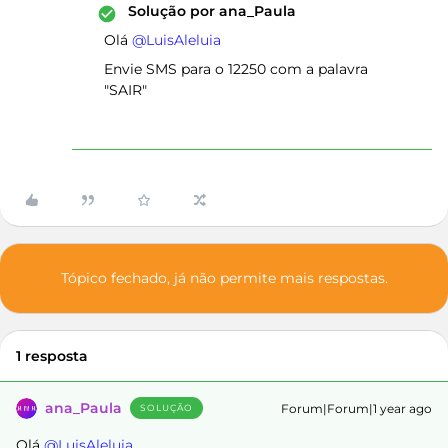
Solução por
ana_Paula
Olá ​
@LuisAleluia
Envie SMS para o 12250 com a palavra
"SAIR"
Tópico fechado, já não permite mais respostas.
1 resposta
ana_Paula
Forum|Forum|1 year ago
SOLUÇÃO
Olá ​
@LuisAleluia