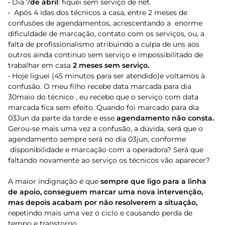
• Dia 7
de abril
: fiquei sem serviço de net.
• Após 4 idas dos técnicos a casa, entre 2 meses de
confusões de agendamentos, acrescentando a enorme
dificuldade de marcação, contato com os serviços, ou, a
falta de profissionalismo atribuindo a culpa de uns aos
outros ainda continuo sem serviço e impossibilitado de
trabalhar em casa
2 meses sem serviço.
• Hoje liguei (45 minutos para ser atendido)e voltamos à
confusão. O meu filho recebe data marcada para dia
30maio do técnico , eu recebo que o serviço com data
marcada fica sem efeito. Quando foi marcado para dia
03Jun da parte da tarde e esse
agendamento não
consta.
Gerou-se mais uma vez a confusão, a dúvida, será que o
agendamento sempre será no dia 03jun, conforme
disponibilidade e marcação com a operadora? Será que
faltando novamente ao serviço os técnicos vão aparecer?
A maior indignação é que
sempre que ligo para a linha
de apoio, conseguem marcar uma nova intervenção,
mas depois acabam por não resolverem a situação,
repetindo mais uma vez o ciclo e causando perda de
tempo e transtorno.