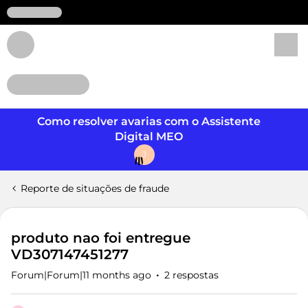
Login
Como resolver avarias com o Assistente
Digital MEO
J
Reporte de situações de fraude
produto nao foi entregue
VD307147451277
Forum|Forum|11 months ago
2 respostas